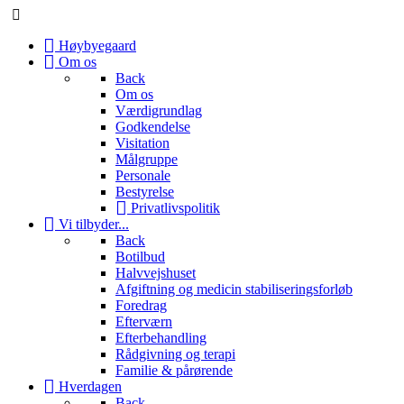
Høybyegaard
Om os
Back
Om os
Værdigrundlag
Godkendelse
Visitation
Målgruppe
Personale
Bestyrelse
Privatlivspolitik
Vi tilbyder...
Back
Botilbud
Halvvejshuset
Afgiftning og medicin stabiliseringsforløb
Foredrag
Efterværn
Efterbehandling
Rådgivning og terapi
Familie & pårørende
Hverdagen
Back