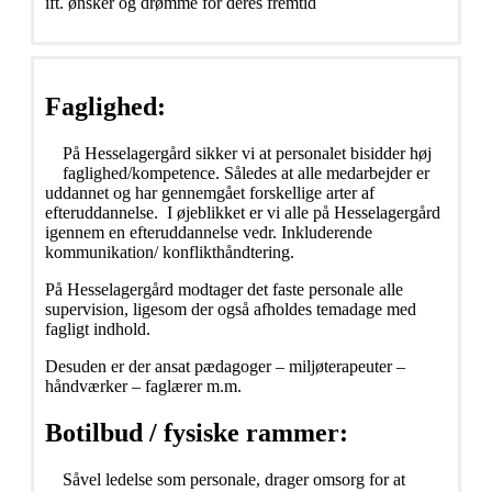
ift. ønsker og drømme for deres fremtid
Faglighed:
På Hesselagergård sikker vi at personalet bisidder høj
faglighed/kompetence. Således at alle medarbejder er
uddannet og har gennemgået forskellige arter af
efteruddannelse. I øjeblikket er vi alle på Hesselagergård
igennem en efteruddannelse vedr. Inkluderende
kommunikation/ konflikthåndtering.
På Hesselagergård modtager det faste personale alle
supervision, ligesom der også afholdes temadage med
fagligt indhold.
Desuden er der ansat pædagoger – miljøterapeuter –
håndværker – faglærer m.m.
Botilbud / fysiske rammer:
Såvel ledelse som personale, drager omsorg for at