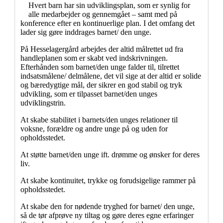
Hvert barn har sin udviklingsplan, som er synlig for
alle medarbejder og gennemgået – samt med på
konference efter en kontinuerlige plan. I det omfang det
lader sig gøre inddrages barnet/ den unge.
På Hesselagergård arbejdes der altid målrettet ud fra
handleplanen som er skabt ved indskrivningen.
Efterhånden som barnet/den unge falder til, tilrettet
indsatsmålene/ delmålene, det vil sige at der altid er solide
og bæredygtige mål, der sikrer en god stabil og tryk
udvikling, som er tilpasset barnet/den unges
udviklingstrin.
At skabe stabilitet i barnets/den unges relationer til
voksne, forældre og andre unge på og uden for
opholdsstedet.
At støtte barnet/den unge ift. drømme og ønsker for deres
liv.
At skabe kontinuitet, trykke og forudsigelige rammer på
opholdsstedet.
At skabe den for nødende tryghed for barnet/ den unge,
så de tør afprøve ny tiltag og gøre deres egne erfaringer