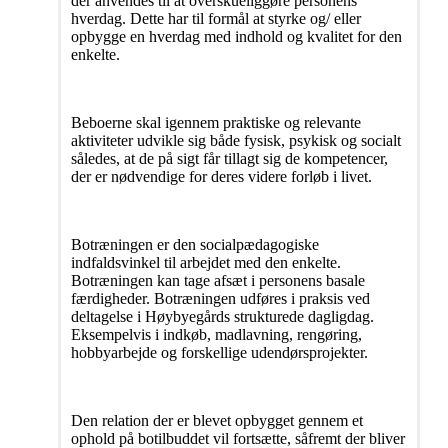
der anvendes til at overskueliggøre personens
hverdag. Dette har til formål at styrke og/ eller
opbygge en hverdag med indhold og kvalitet for den
enkelte.
Beboerne skal igennem praktiske og relevante
aktiviteter udvikle sig både fysisk, psykisk og socialt
således, at de på sigt får tillagt sig de kompetencer,
der er nødvendige for deres videre forløb i livet.
Botræningen er den socialpædagogiske
indfaldsvinkel til arbejdet med den enkelte.
Botræningen kan tage afsæt i personens basale
færdigheder. Botræningen udføres i praksis ved
deltagelse i Høybyegårds strukturede dagligdag.
Eksempelvis i indkøb, madlavning, rengøring,
hobbyarbejde og forskellige udendørsprojekter.
Den relation der er blevet opbygget gennem et
ophold på botilbuddet vil fortsætte, såfremt der bliver