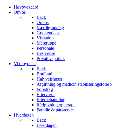
Høybyegaard
Om os
Back
Om os
Værdigrundlag
Godkendelse
Visitation
Målgruppe
Personale
Bestyrelse
Privatlivspolitik
Vi tilbyder...
Back
Botilbud
Halvvejshuset
Afgiftning og medicin stabiliseringsforløb
Foredrag
Efterværn
Efterbehandling
Rådgivning og terapi
Familie & pårørende
Hverdagen
Back
Hverdagen