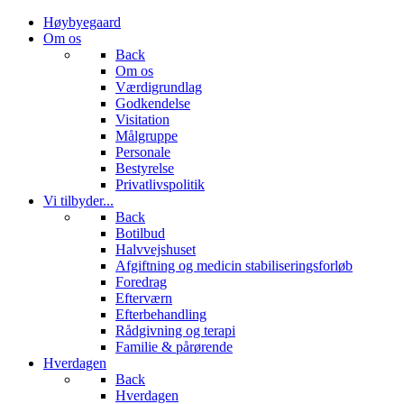
Høybyegaard
Om os
Back
Om os
Værdigrundlag
Godkendelse
Visitation
Målgruppe
Personale
Bestyrelse
Privatlivspolitik
Vi tilbyder...
Back
Botilbud
Halvvejshuset
Afgiftning og medicin stabiliseringsforløb
Foredrag
Efterværn
Efterbehandling
Rådgivning og terapi
Familie & pårørende
Hverdagen
Back
Hverdagen